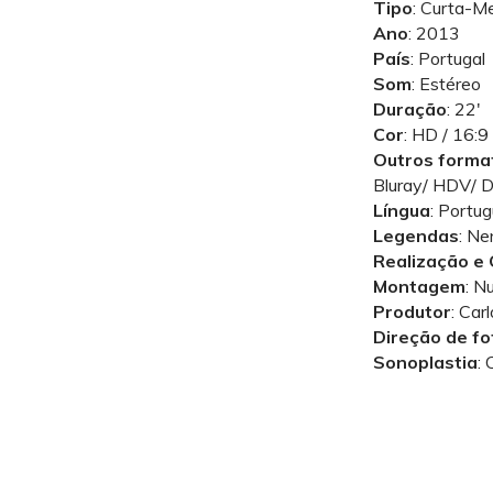
Tipo
: Curta-M
Ano
: 2013
País
: Portugal
Som
: Estéreo
Duração
: 22′
Cor
: HD / 16:9
Outros forma
Bluray/ HDV/ 
Língua
: Portu
Legendas
: N
Realização e 
Montagem
: N
Produtor
: Car
Direção de fo
Sonoplastia
: