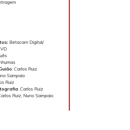
etragem
tos:
Betacam Digital/
DVD
guês
enhumas
Guião
: Carlos Ruiz
uno Sampaio
los Ruiz
tografia
: Carlos Ruiz
 Carlos Ruiz, Nuno Sampaio